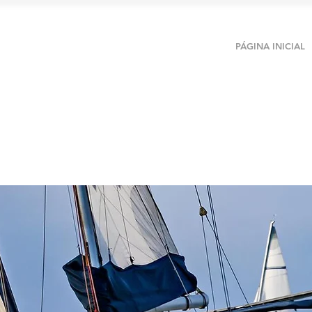
L NÁUTICA
PÁGINA INICIAL
 98444-3599